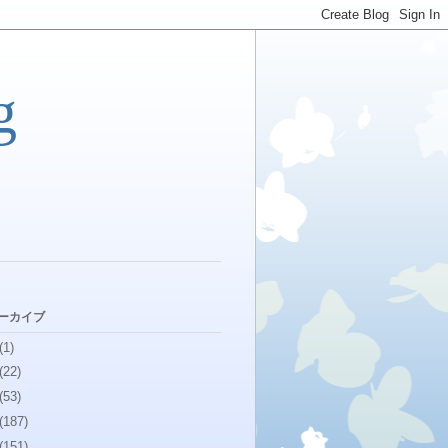
g
アーカイブ
(1)
(22)
(53)
(187)
(151)