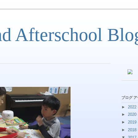
nd Afterschool Blo
ブログ 
►
2022
►
2020
►
2019
►
2018
▼
2017